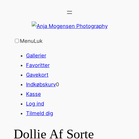
Spring
til
indhold
Menu
Luk
Gallerier
Favoritter
Gavekort
Indkøbskurv
0
Kasse
Log ind
Tilmeld dig
Dollie Af Sorte