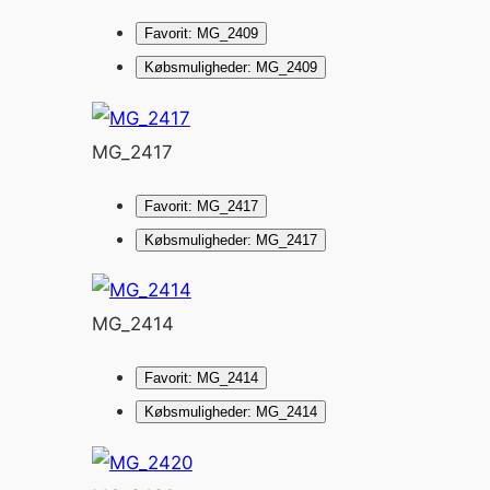
Favorit: MG_2409
Købsmuligheder: MG_2409
MG_2417
Favorit: MG_2417
Købsmuligheder: MG_2417
MG_2414
Favorit: MG_2414
Købsmuligheder: MG_2414