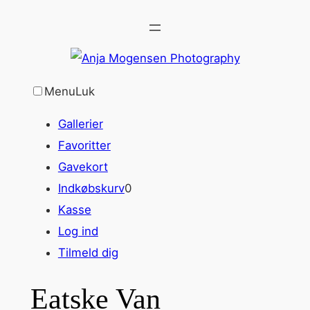
Spring
til
indhold
Menu
Luk
Gallerier
Favoritter
Gavekort
Indkøbskurv
0
Kasse
Log ind
Tilmeld dig
Eatske Van