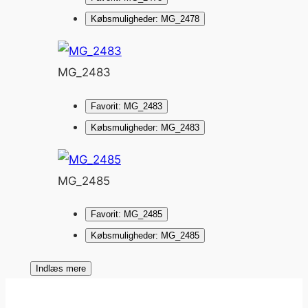
Købsmuligheder: MG_2478
MG_2483
Favorit: MG_2483
Købsmuligheder: MG_2483
MG_2485
Favorit: MG_2485
Købsmuligheder: MG_2485
Indlæs mere