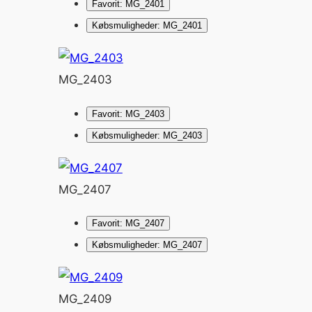
Favorit: MG_2401
Købsmuligheder: MG_2401
MG_2403
Favorit: MG_2403
Købsmuligheder: MG_2403
MG_2407
Favorit: MG_2407
Købsmuligheder: MG_2407
MG_2409