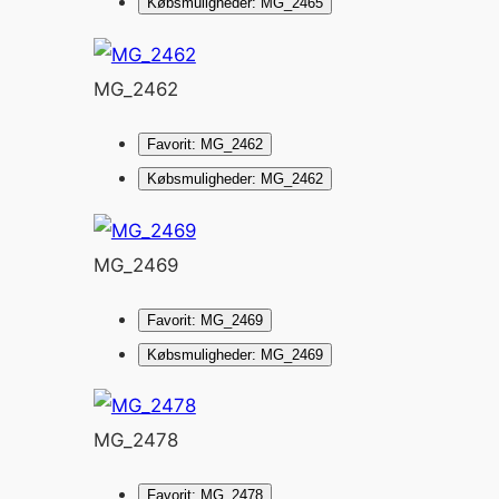
Købsmuligheder: MG_2465
MG_2462
Favorit: MG_2462
Købsmuligheder: MG_2462
MG_2469
Favorit: MG_2469
Købsmuligheder: MG_2469
MG_2478
Favorit: MG_2478