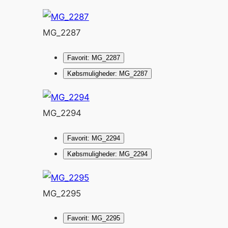
MG_2287
Favorit: MG_2287
Købsmuligheder: MG_2287
MG_2294
Favorit: MG_2294
Købsmuligheder: MG_2294
MG_2295
Favorit: MG_2295