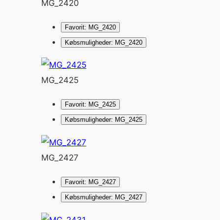
MG_2420
Favorit: MG_2420
Købsmuligheder: MG_2420
MG_2425
Favorit: MG_2425
Købsmuligheder: MG_2425
MG_2427
Favorit: MG_2427
Købsmuligheder: MG_2427