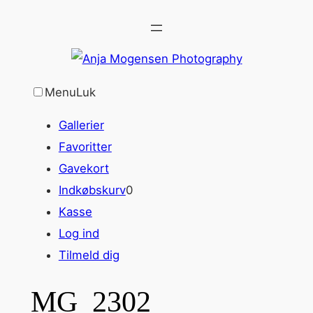
Spring
til
indhold
Menu
Luk
Gallerier
Favoritter
Gavekort
Indkøbskurv
0
Kasse
Log ind
Tilmeld dig
MG_2302