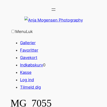
Spring
til
indhold
Menu
Luk
Gallerier
Favoritter
Gavekort
Indkøbskurv
0
Kasse
Log ind
Tilmeld dig
MG_7055