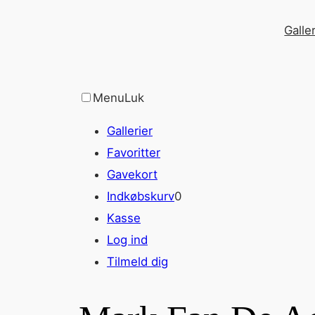
Spring
Galler
til
indhold
Menu
Luk
Gallerier
Favoritter
Gavekort
Indkøbskurv
0
Kasse
Log ind
Tilmeld dig