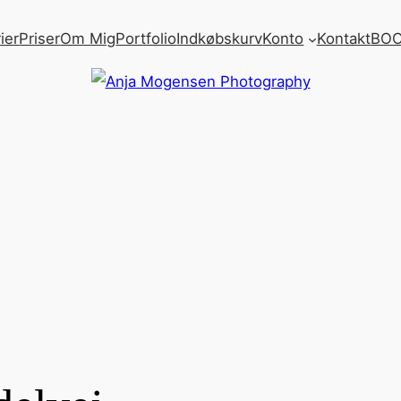
ier
Priser
Om Mig
Portfolio
Indkøbskurv
Konto
Kontakt
BOO