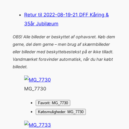
Retur til 2022-08-19-21 DFF Kåring &
35år Jubilæum
OBS! Alle billeder er beskyttet af ophavsret. Køb dem
gerne, del dem gerne – men brug af skærmbilleder
eller billeder med beskyttelsestekst på er ikke tilladt.
Vandmærket forsvinder automatisk, når du har købt
billedet.
MG_7730
Favorit: MG_7730
Købsmuligheder: MG_7730