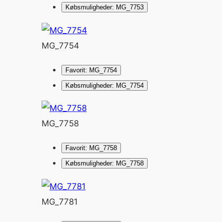
Købsmuligheder: MG_7753
MG_7754
Favorit: MG_7754
Købsmuligheder: MG_7754
MG_7758
Favorit: MG_7758
Købsmuligheder: MG_7758
MG_7781