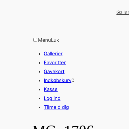
Spring
Galler
til
indhold
Menu
Luk
Gallerier
Favoritter
Gavekort
Indkøbskurv
0
Kasse
Log ind
Tilmeld dig