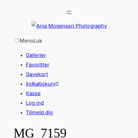
Spring
til
indhold
Menu
Luk
Gallerier
Favoritter
Gavekort
Indkøbskurv
0
Kasse
Log ind
Tilmeld dig
MG_7159