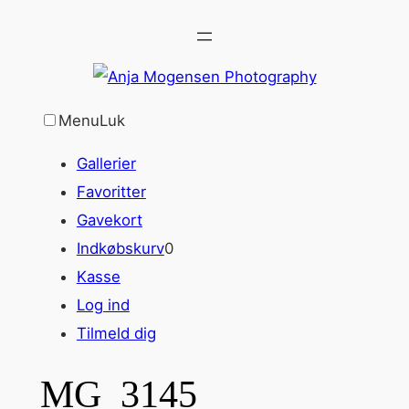
Spring
til
indhold
Menu
Luk
Gallerier
Favoritter
Gavekort
Indkøbskurv
0
Kasse
Log ind
Tilmeld dig
MG_3145