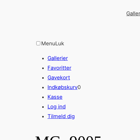
Spring
Galler
til
indhold
Menu
Luk
Gallerier
Favoritter
Gavekort
Indkøbskurv
0
Kasse
Log ind
Tilmeld dig