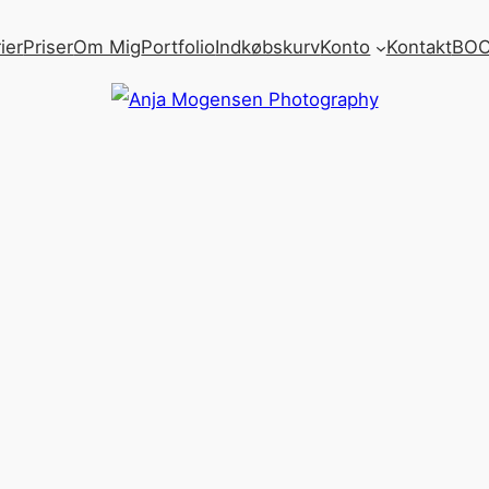
ier
Priser
Om Mig
Portfolio
Indkøbskurv
Konto
Kontakt
BOO