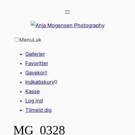
Spring
til
indhold
Menu
Luk
Gallerier
Favoritter
Gavekort
Indkøbskurv
0
Kasse
Log ind
Tilmeld dig
MG_0328