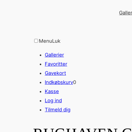
Spring
Galler
til
indhold
Menu
Luk
Gallerier
Favoritter
Gavekort
Indkøbskurv
0
Kasse
Log ind
Tilmeld dig