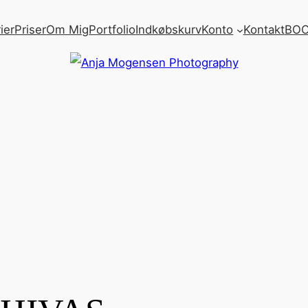
ier
Priser
Om Mig
Portfolio
Indkøbskurv
Konto
Kontakt
BOO