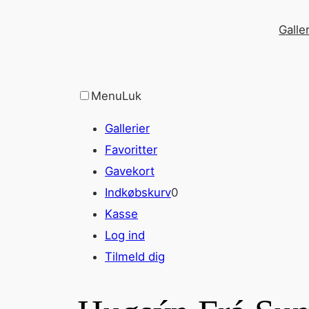
Spring
Galler
til
indhold
Menu
Luk
Gallerier
Favoritter
Gavekort
Indkøbskurv
0
Kasse
Log ind
Tilmeld dig