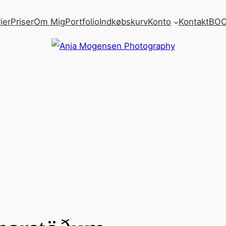
ier
Priser
Om Mig
Portfolio
Indkøbskurv
Konto
Kontakt
BOO