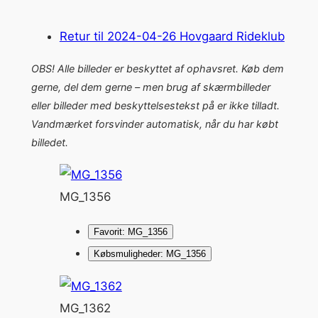
Retur til 2024-04-26 Hovgaard Rideklub
OBS! Alle billeder er beskyttet af ophavsret. Køb dem
gerne, del dem gerne – men brug af skærmbilleder
eller billeder med beskyttelsestekst på er ikke tilladt.
Vandmærket forsvinder automatisk, når du har købt
billedet.
MG_1356
Favorit: MG_1356
Købsmuligheder: MG_1356
MG_1362