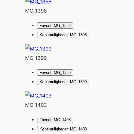
MG_1398
Favorit: MG_1398
Købsmuligheder: MG_1398
MG_1399
Favorit: MG_1399
Købsmuligheder: MG_1399
MG_1403
Favorit: MG_1403
Købsmuligheder: MG_1403