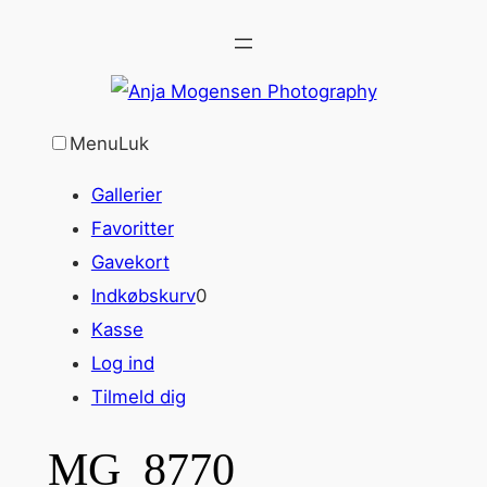
Spring
til
indhold
Menu
Luk
Gallerier
Favoritter
Gavekort
Indkøbskurv
0
Kasse
Log ind
Tilmeld dig
MG_8770