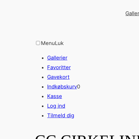
Spring
Galler
til
indhold
Menu
Luk
Gallerier
Favoritter
Gavekort
Indkøbskurv
0
Kasse
Log ind
Tilmeld dig