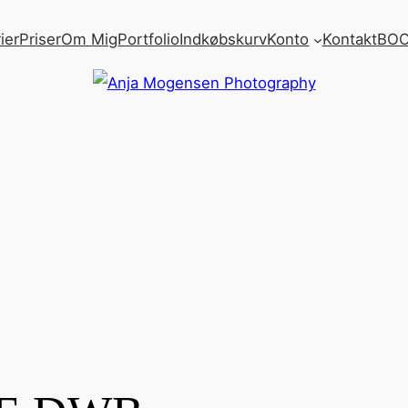
ier
Priser
Om Mig
Portfolio
Indkøbskurv
Konto
Kontakt
BOO