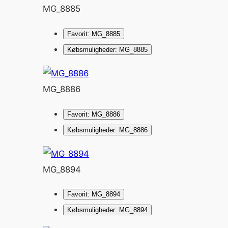
MG_8885
Favorit: MG_8885
Købsmuligheder: MG_8885
MG_8886
Favorit: MG_8886
Købsmuligheder: MG_8886
MG_8894
Favorit: MG_8894
Købsmuligheder: MG_8894