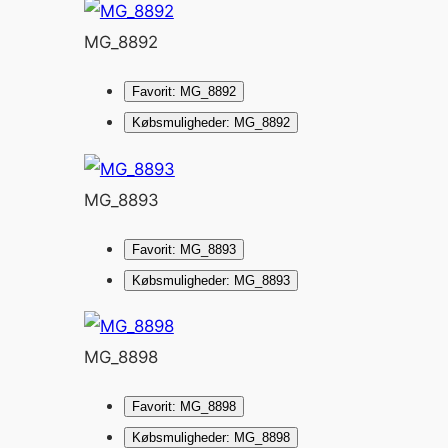
MG_8892
Favorit: MG_8892
Købsmuligheder: MG_8892
MG_8893
Favorit: MG_8893
Købsmuligheder: MG_8893
MG_8898
Favorit: MG_8898
Købsmuligheder: MG_8898