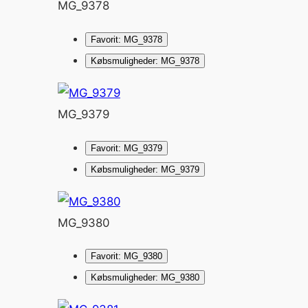
MG_9378
Favorit: MG_9378
Købsmuligheder: MG_9378
MG_9379
Favorit: MG_9379
Købsmuligheder: MG_9379
MG_9380
Favorit: MG_9380
Købsmuligheder: MG_9380