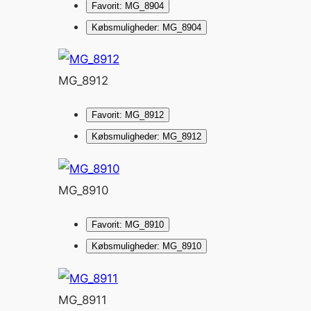
Favorit: MG_8904
Købsmuligheder: MG_8904
MG_8912
Favorit: MG_8912
Købsmuligheder: MG_8912
MG_8910
Favorit: MG_8910
Købsmuligheder: MG_8910
MG_8911