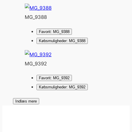
MG_9388
Favorit: MG_9388
Købsmuligheder: MG_9388
MG_9392
Favorit: MG_9392
Købsmuligheder: MG_9392
Indlæs mere