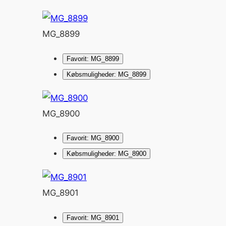
MG_8899
Favorit: MG_8899
Købsmuligheder: MG_8899
MG_8900
Favorit: MG_8900
Købsmuligheder: MG_8900
MG_8901
Favorit: MG_8901