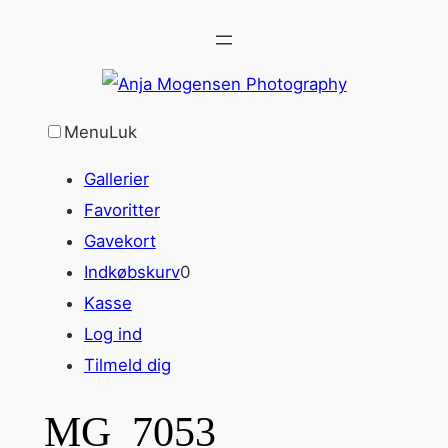
Spring
til
indhold
Menu
Luk
Gallerier
Favoritter
Gavekort
Indkøbskurv
0
Kasse
Log ind
Tilmeld dig
MG_7053