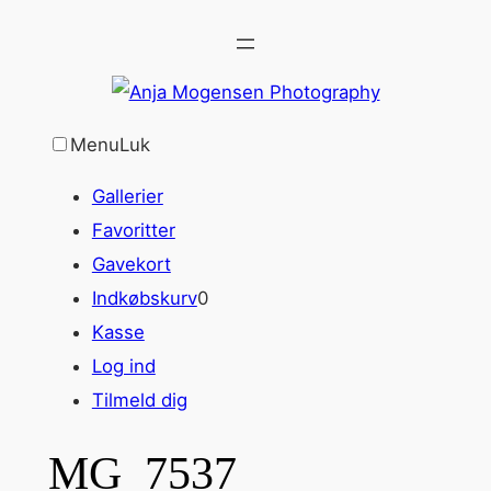
Spring
til
indhold
Menu
Luk
Gallerier
Favoritter
Gavekort
Indkøbskurv
0
Kasse
Log ind
Tilmeld dig
MG_7537