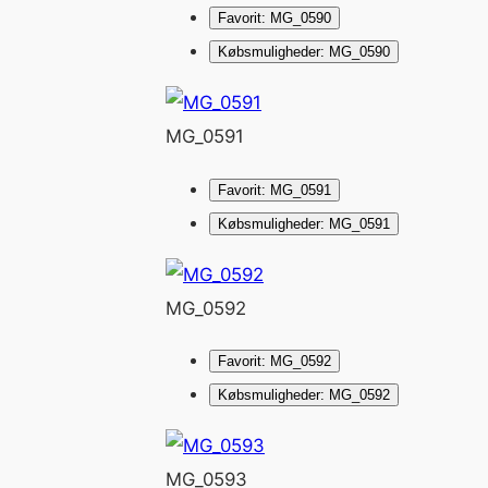
Favorit: MG_0590
Købsmuligheder: MG_0590
MG_0591
Favorit: MG_0591
Købsmuligheder: MG_0591
MG_0592
Favorit: MG_0592
Købsmuligheder: MG_0592
MG_0593