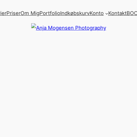
ier
Priser
Om Mig
Portfolio
Indkøbskurv
Konto
Kontakt
BOO