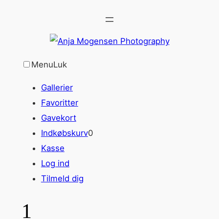
Spring
til
indhold
Menu
Luk
Gallerier
Favoritter
Gavekort
Indkøbskurv
0
Kasse
Log ind
Tilmeld dig
1