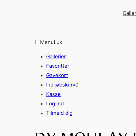
Spring
Galler
til
indhold
Menu
Luk
Gallerier
Favoritter
Gavekort
Indkøbskurv
0
Kasse
Log ind
Tilmeld dig