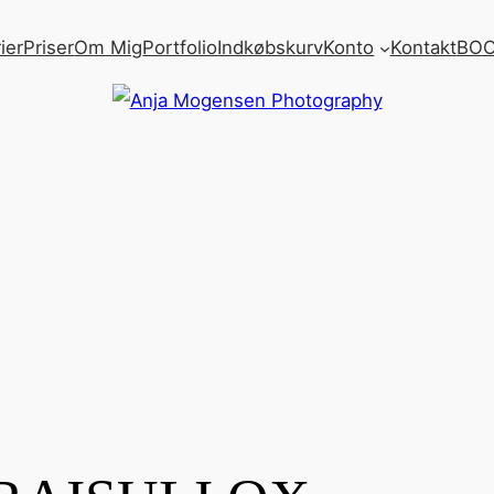
ier
Priser
Om Mig
Portfolio
Indkøbskurv
Konto
Kontakt
BOO