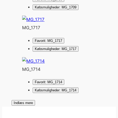
Købsmuligheder: MG_1709
MG_1717
Favorit: MG_1717
Købsmuligheder: MG_1717
MG_1714
Favorit: MG_1714
Købsmuligheder: MG_1714
Indlæs mere