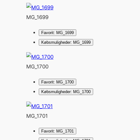
MG_1699
Favorit: MG_1699
Købsmuligheder: MG_1699
MG_1700
Favorit: MG_1700
Købsmuligheder: MG_1700
MG_1701
Favorit: MG_1701