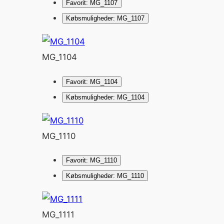
Favorit: MG_1107
Købsmuligheder: MG_1107
MG_1104
Favorit: MG_1104
Købsmuligheder: MG_1104
MG_1110
Favorit: MG_1110
Købsmuligheder: MG_1110
MG_1111