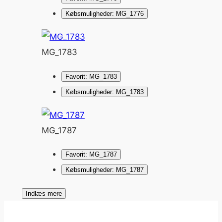
Købsmuligheder: MG_1776
MG_1783
Favorit: MG_1783
Købsmuligheder: MG_1783
MG_1787
Favorit: MG_1787
Købsmuligheder: MG_1787
Indlæs mere