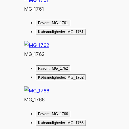
MG_1761
Favorit: MG_1761
Købsmuligheder: MG_1761
MG_1762
Favorit: MG_1762
Købsmuligheder: MG_1762
MG_1766
Favorit: MG_1766
Købsmuligheder: MG_1766