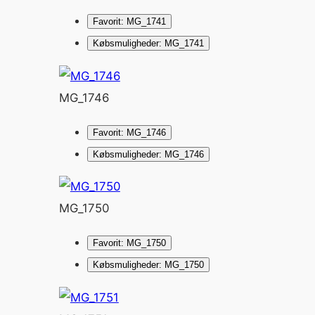
Favorit: MG_1741
Købsmuligheder: MG_1741
MG_1746
Favorit: MG_1746
Købsmuligheder: MG_1746
MG_1750
Favorit: MG_1750
Købsmuligheder: MG_1750