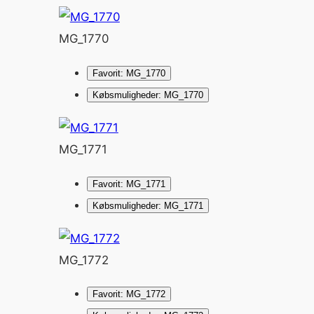
MG_1770
Favorit: MG_1770
Købsmuligheder: MG_1770
MG_1771
Favorit: MG_1771
Købsmuligheder: MG_1771
MG_1772
Favorit: MG_1772