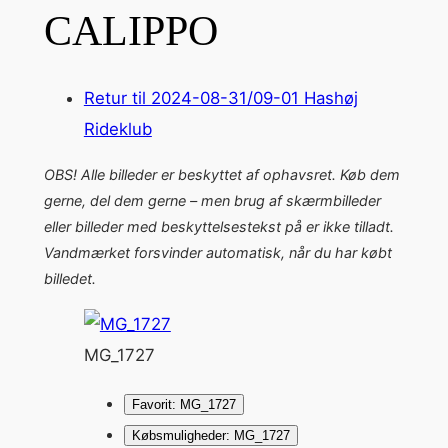
CALIPPO
Retur til 2024-08-31/09-01 Hashøj
Rideklub
OBS! Alle billeder er beskyttet af ophavsret. Køb dem
gerne, del dem gerne – men brug af skærmbilleder
eller billeder med beskyttelsestekst på er ikke tilladt.
Vandmærket forsvinder automatisk, når du har købt
billedet.
MG_1727
Favorit: MG_1727
Købsmuligheder: MG_1727