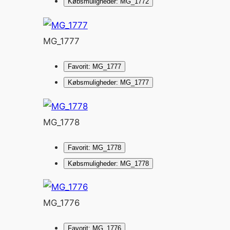
Købsmuligheder: MG_1772
MG_1777
Favorit: MG_1777
Købsmuligheder: MG_1777
MG_1778
Favorit: MG_1778
Købsmuligheder: MG_1778
MG_1776
Favorit: MG_1776