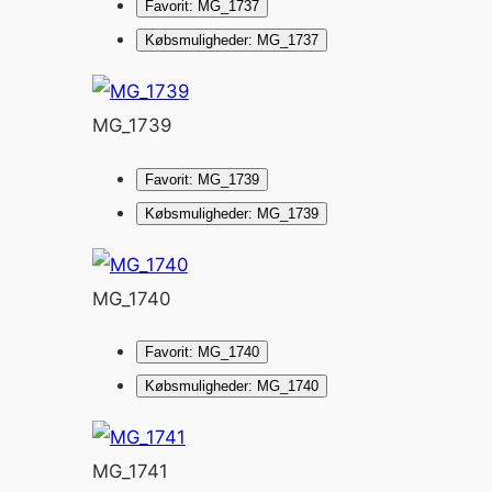
Favorit: MG_1737
Købsmuligheder: MG_1737
MG_1739
Favorit: MG_1739
Købsmuligheder: MG_1739
MG_1740
Favorit: MG_1740
Købsmuligheder: MG_1740
MG_1741