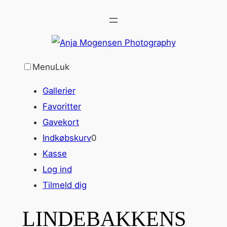
Spring
til
indhold
Menu
Luk
Gallerier
Favoritter
Gavekort
Indkøbskurv
0
Kasse
Log ind
Tilmeld dig
LINDEBAKKENS