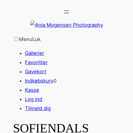
Spring
til
indhold
Menu
Luk
Gallerier
Favoritter
Gavekort
Indkøbskurv
0
Kasse
Log ind
Tilmeld dig
SOFIENDALS