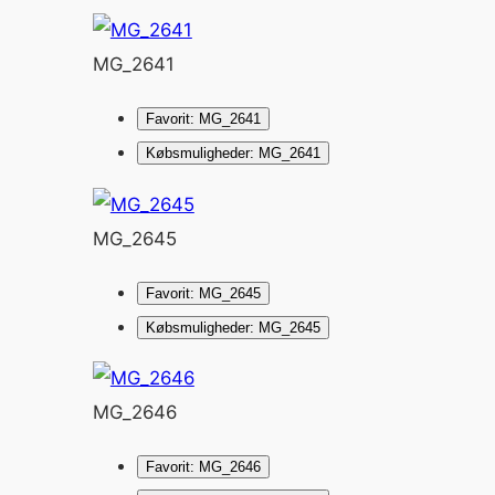
MG_2641
Favorit: MG_2641
Købsmuligheder: MG_2641
MG_2645
Favorit: MG_2645
Købsmuligheder: MG_2645
MG_2646
Favorit: MG_2646