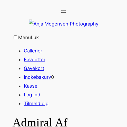
Spring
til
indhold
Menu
Luk
Gallerier
Favoritter
Gavekort
Indkøbskurv
0
Kasse
Log ind
Tilmeld dig
Admiral Af