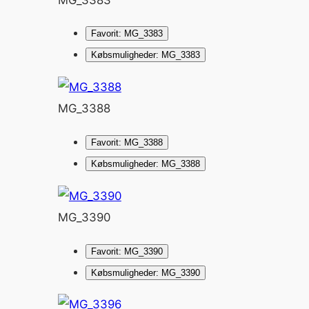
Favorit: MG_3383
Købsmuligheder: MG_3383
MG_3388
Favorit: MG_3388
Købsmuligheder: MG_3388
MG_3390
Favorit: MG_3390
Købsmuligheder: MG_3390