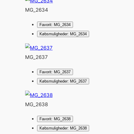
MG_2634
Favorit: MG_2634
Købsmuligheder: MG_2634
MG_2637
Favorit: MG_2637
Købsmuligheder: MG_2637
MG_2638
Favorit: MG_2638
Købsmuligheder: MG_2638