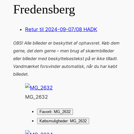
Fredensberg
Retur til 2024-09-07/08 HADK
OBS! Alle billeder er beskyttet af ophavsret. Køb dem
gerne, del dem gerne – men brug af skærmbilleder
eller billeder med beskyttelsestekst på er ikke tilladt.
Vandmærket forsvinder automatisk, når du har købt
billedet.
MG_2632
Favorit: MG_2632
Købsmuligheder: MG_2632