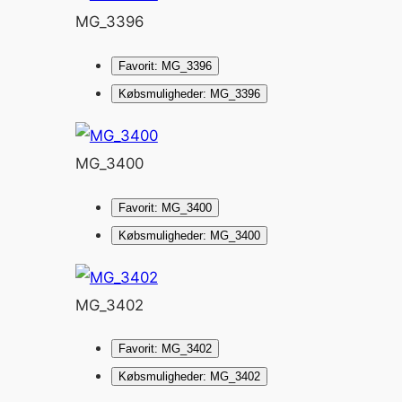
MG_3396
Favorit: MG_3396
Købsmuligheder: MG_3396
MG_3400
Favorit: MG_3400
Købsmuligheder: MG_3400
MG_3402
Favorit: MG_3402
Købsmuligheder: MG_3402