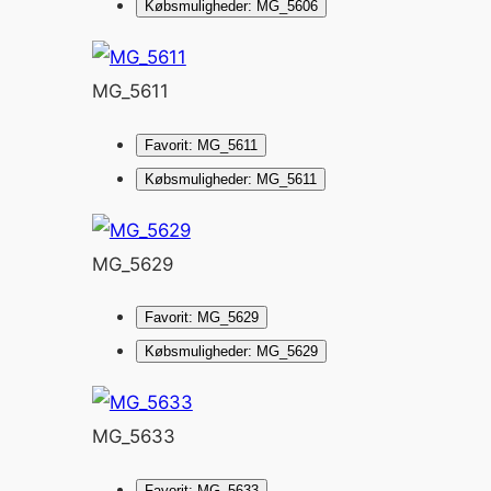
Købsmuligheder: MG_5606
MG_5611
Favorit: MG_5611
Købsmuligheder: MG_5611
MG_5629
Favorit: MG_5629
Købsmuligheder: MG_5629
MG_5633
Favorit: MG_5633