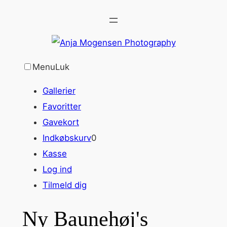
Spring
til
indhold
Menu
Luk
Gallerier
Favoritter
Gavekort
Indkøbskurv
0
Kasse
Log ind
Tilmeld dig
Ny Baunehøj's