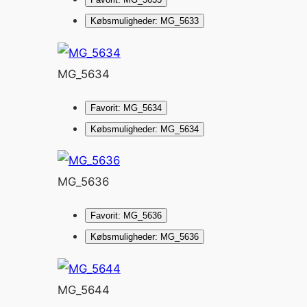
Købsmuligheder: MG_5633
MG_5634
Favorit: MG_5634
Købsmuligheder: MG_5634
MG_5636
Favorit: MG_5636
Købsmuligheder: MG_5636
MG_5644