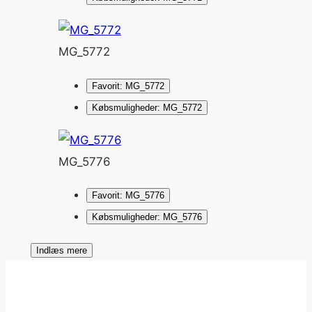
MG_5772
Favorit: MG_5772
Købsmuligheder: MG_5772
MG_5776
Favorit: MG_5776
Købsmuligheder: MG_5776
Indlæs mere