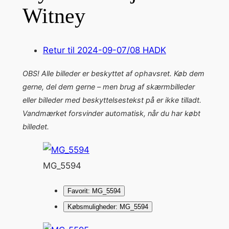
Witney
Retur til 2024-09-07/08 HADK
OBS! Alle billeder er beskyttet af ophavsret. Køb dem
gerne, del dem gerne – men brug af skærmbilleder
eller billeder med beskyttelsestekst på er ikke tilladt.
Vandmærket forsvinder automatisk, når du har købt
billedet.
MG_5594
Favorit: MG_5594
Købsmuligheder: MG_5594