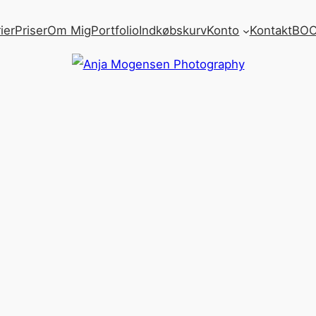
ier
Priser
Om Mig
Portfolio
Indkøbskurv
Konto
Kontakt
BOO