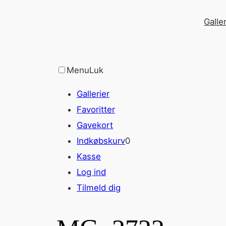
Spring
Galler
til
indhold
Menu
Luk
Gallerier
Favoritter
Gavekort
Indkøbskurv
0
Kasse
Log ind
Tilmeld dig