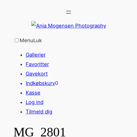
Spring
til
indhold
Menu
Luk
Gallerier
Favoritter
Gavekort
Indkøbskurv
0
Kasse
Log ind
Tilmeld dig
MG_2801