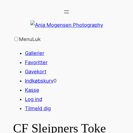
Spring
til
indhold
Menu
Luk
Gallerier
Favoritter
Gavekort
Indkøbskurv
0
Kasse
Log ind
Tilmeld dig
CF Sleipners Toke