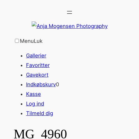
Spring
til
indhold
Menu
Luk
Gallerier
Favoritter
Gavekort
Indkøbskurv
0
Kasse
Log ind
Tilmeld dig
MG_4960