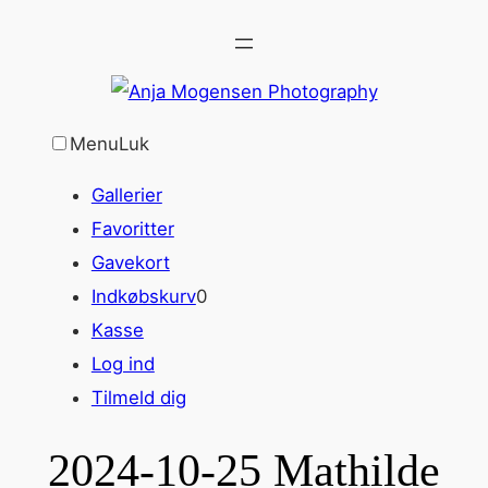
Spring
til
indhold
Menu
Luk
Gallerier
Favoritter
Gavekort
Indkøbskurv
0
Kasse
Log ind
Tilmeld dig
2024-10-25 Mathilde