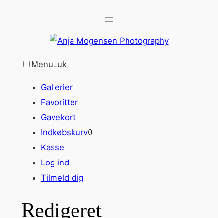
Spring
til
indhold
Menu
Luk
Gallerier
Favoritter
Gavekort
Indkøbskurv
0
Kasse
Log ind
Tilmeld dig
Redigeret