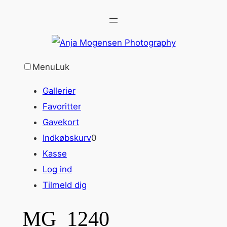
Spring
til
indhold
Menu
Luk
Gallerier
Favoritter
Gavekort
Indkøbskurv
0
Kasse
Log ind
Tilmeld dig
MG_1240