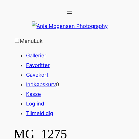
Spring
til
indhold
Menu
Luk
Gallerier
Favoritter
Gavekort
Indkøbskurv
0
Kasse
Log ind
Tilmeld dig
MG_1275