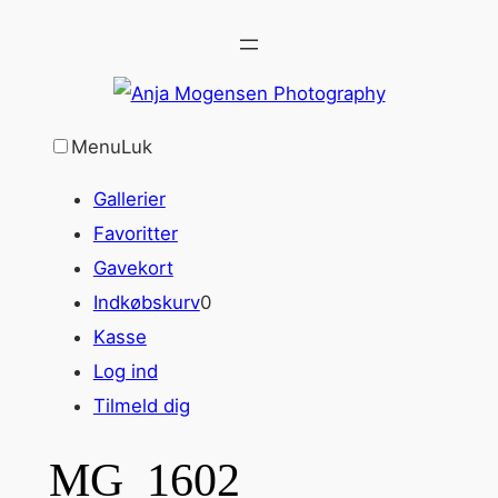
Spring
til
indhold
Menu
Luk
Gallerier
Favoritter
Gavekort
Indkøbskurv
0
Kasse
Log ind
Tilmeld dig
MG_1602