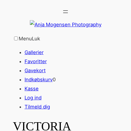
Spring
til
indhold
Menu
Luk
Gallerier
Favoritter
Gavekort
Indkøbskurv
0
Kasse
Log ind
Tilmeld dig
VICTORIA