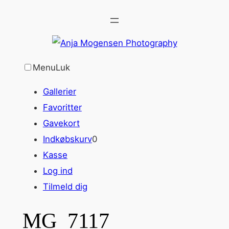
Spring
til
indhold
Menu
Luk
Gallerier
Favoritter
Gavekort
Indkøbskurv
0
Kasse
Log ind
Tilmeld dig
MG_7117