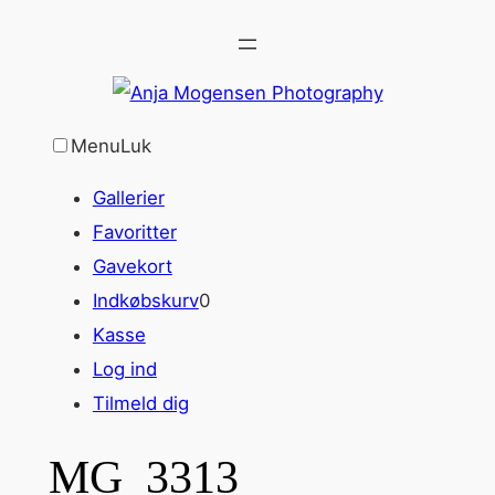
Spring
til
indhold
Menu
Luk
Gallerier
Favoritter
Gavekort
Indkøbskurv
0
Kasse
Log ind
Tilmeld dig
MG_3313