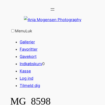
Spring
til
indhold
Menu
Luk
Gallerier
Favoritter
Gavekort
Indkøbskurv
0
Kasse
Log ind
Tilmeld dig
MG_8598