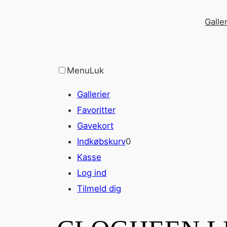
Spring
Galler
til
indhold
Menu
Luk
Gallerier
Favoritter
Gavekort
Indkøbskurv
0
Kasse
Log ind
Tilmeld dig