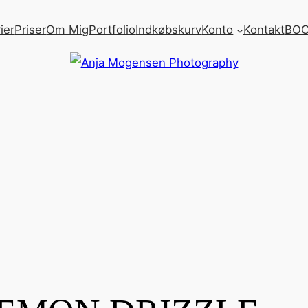
ier
Priser
Om Mig
Portfolio
Indkøbskurv
Konto
Kontakt
BOO