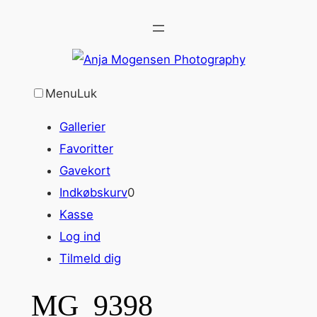
Spring
til
indhold
Menu
Luk
Gallerier
Favoritter
Gavekort
Indkøbskurv
0
Kasse
Log ind
Tilmeld dig
MG_9398