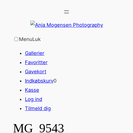
Spring
til
indhold
Menu
Luk
Gallerier
Favoritter
Gavekort
Indkøbskurv
0
Kasse
Log ind
Tilmeld dig
MG_9543