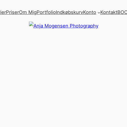
ier
Priser
Om Mig
Portfolio
Indkøbskurv
Konto
Kontakt
BOO