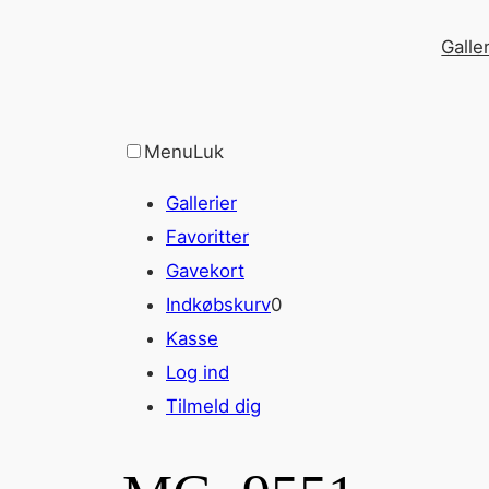
Spring
Galler
til
indhold
Menu
Luk
Gallerier
Favoritter
Gavekort
Indkøbskurv
0
Kasse
Log ind
Tilmeld dig