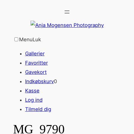
Spring
til
indhold
Menu
Luk
Gallerier
Favoritter
Gavekort
Indkøbskurv
0
Kasse
Log ind
Tilmeld dig
MG_9790