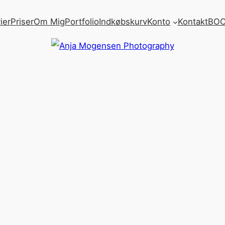
ier
Priser
Om Mig
Portfolio
Indkøbskurv
Konto
Kontakt
BOO