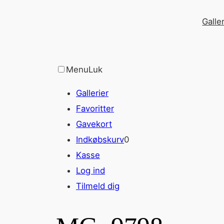
Spring
Galler
til
indhold
Menu
Luk
Gallerier
Favoritter
Gavekort
Indkøbskurv
0
Kasse
Log ind
Tilmeld dig