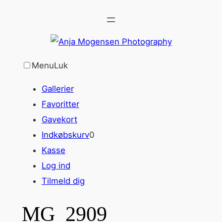
Spring
til
indhold
Menu
Luk
Gallerier
Favoritter
Gavekort
Indkøbskurv
0
Kasse
Log ind
Tilmeld dig
MG_2909