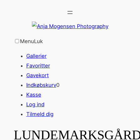
Spring
til
indhold
Menu
Luk
Gallerier
Favoritter
Gavekort
Indkøbskurv
0
Kasse
Log ind
Tilmeld dig
LUNDEMARKSGÅRD