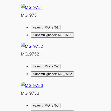
MG_9751
Favorit: MG_9751
Købsmuligheder: MG_9751
MG_9752
Favorit: MG_9752
Købsmuligheder: MG_9752
MG_9753
Favorit: MG_9753