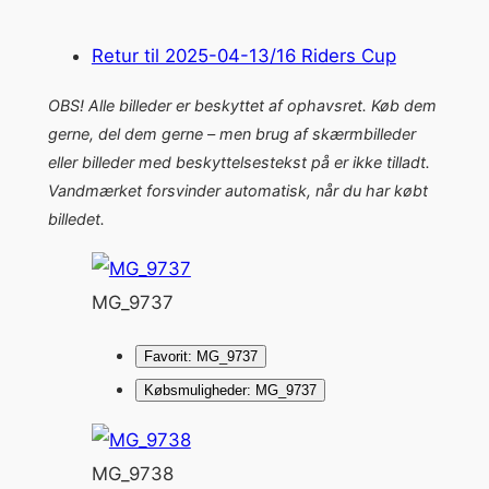
Retur til 2025-04-13/16 Riders Cup
OBS! Alle billeder er beskyttet af ophavsret. Køb dem
gerne, del dem gerne – men brug af skærmbilleder
eller billeder med beskyttelsestekst på er ikke tilladt.
Vandmærket forsvinder automatisk, når du har købt
billedet.
MG_9737
Favorit: MG_9737
Købsmuligheder: MG_9737
MG_9738