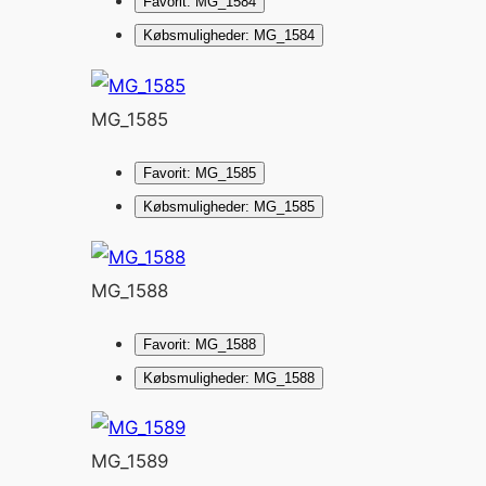
Favorit: MG_1584
Købsmuligheder: MG_1584
MG_1585
Favorit: MG_1585
Købsmuligheder: MG_1585
MG_1588
Favorit: MG_1588
Købsmuligheder: MG_1588
MG_1589