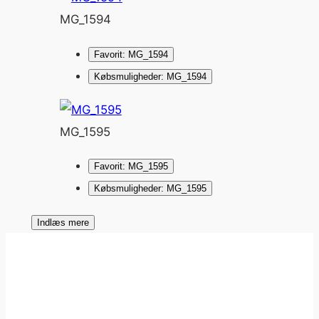
MG_1594
Favorit: MG_1594
Købsmuligheder: MG_1594
MG_1595
Favorit: MG_1595
Købsmuligheder: MG_1595
Indlæs mere